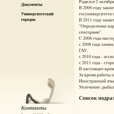
Родился 2 октября
Документы
В 2006 году зако
госуниверситета 
Университетский
городок
В 2011 году защи
"Определение ка
сенсорами".
C 2006 года маст
с 2008 года хими
ГАУ,
с 2010 года - асс
с 2011 года - ст
В настоящее врем
За время работы 
Иностранный язы
Увлечение: рыбал
Список подра
Контакты