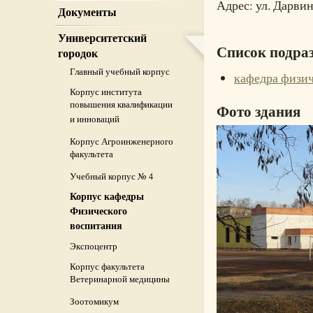
Адрес: ул. Дарвина
Документы
Университетский
Список подра
городок
Главный учебный корпус
кафедра физич
Корпус института
повышения квалификации
Фото здания
и инноваций
Корпус Агроинженерного
факультета
Учебный корпус № 4
Корпус кафедры
Физического
воспитания
Экспоцентр
Корпус факультета
Ветеринарной медицины
Зоотомикум