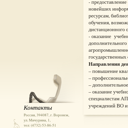
- предоставление
новейших информ
ресурсам, библио
обучения, возможн
дистанционного о
- оказание учебн
дополнительного
агропромышленно
государственных 
Направления дея
– повышение квал
– профессиональн
– дополнительное
– оказание учебн
специалистам АПК
учреждений ВО 
Контакты
Россия, 394087, г. Воронеж,
ул. Мичурина, 1,
тел: (4732) 53-86-51