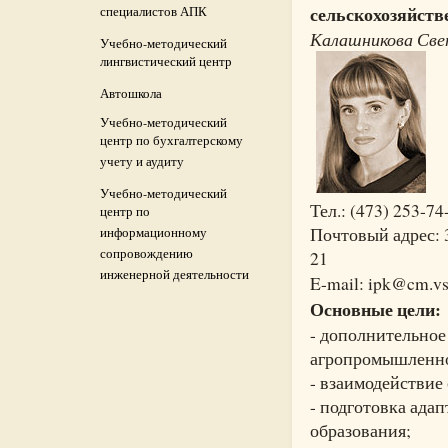
сельскохозяйств
специалистов АПК
Калашникова Све
Учебно-методический
лингвистический центр
Автошкола
Учебно-методический
центр по бухгалтерскому
учету и аудиту
Учебно-методический
Тел.: (473) 253-74
центр по
Почтовый адрес: 3
информационному
сопровождению
21
инженерной деятельности
E-mail: ipk@cm.vs
Основные цели:
- дополнительное
агропромышленног
- взаимодействие
- подготовка ада
образования;