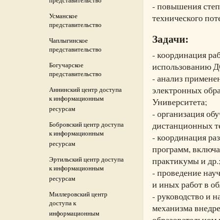
представительство
- повышения степ
Усманское
технического пот
представительство
Задачи:
Чаплыгинское
представительство
- координация ра
использованию Д
Богучарское
представительство
- анализ примене
электронных обра
Аннинский центр доступа
к информационным
Университета;
ресурсам
- организация об
дистанционных т
Бобровский центр доступа
к информационным
- координация р
ресурсам
программ, включа
практикумы и др.
Эртильский центр доступа
к информационным
- проведение нау
ресурсам
и иных работ в о
Миллеровский центр
- руководство и 
доступа к
механизма внедр
информационным
образовательном 