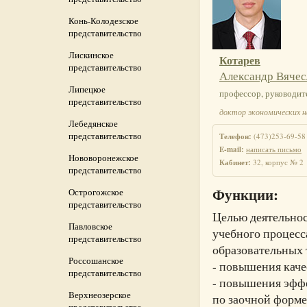
представительство
Конь-Колодезское
представительство
Лискинское
Котарев
представительство
Александр Вячес
Липецкое
профессор, руководит
представительство
доктор экономических н
Лебедянское
представительство
Телефон:
(473)253-69-58
E-mail:
написать письмо
Нововоронежское
Кабинет:
32, корпус № 2
представительство
Функции:
Острогожское
представительство
Целью деятельнос
Павловское
учебного процесс
представительство
образовательных 
Россошанское
- повышения каче
представительство
- повышения эфф
Верхнеозерское
по заочной форме